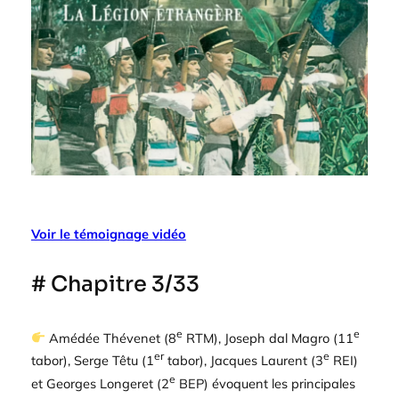
Voir le témoignage vidéo
# Chapitre 3/33
e
e
Amédée Thévenet (8
RTM), Joseph dal Magro (11
er
e
tabor), Serge Têtu (1
tabor), Jacques Laurent (3
REI)
e
et Georges Longeret (2
BEP) évoquent les principales