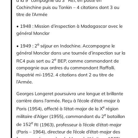
à la 9
compagnie du 3
REI, en poste en
Cochinchine puis au Tonkin – 4 citations dont 3 au
titre de l’Armée
• 1948 : Mission d’inspection à Madagascar avec le
général Monclar
e
• 1949 : 2
séjour en Indochine. Accompagne le
général Monclar dans une tournée d’inspection sur la
e
RC4 puis sert au 2
BEP, comme commandant de
compagnie aux ordres du commandant Raffalli.
Rapatrié mi-1952. 4 citations dont 2 au titre de
l’Armée.
Georges Longeret poursuivra une longue et brillante
carrière dans l’armée. Reçu à l’école d’état-major à
e
Paris (1954), affecté à l’état-major de la X
région
e
militaire d’Alger (1955), commandant du 2
bataillon
e
de 152
RI (1963), professeur à l’école d’état-major
(Paris – 1964), directeur de l’école d’état-major des