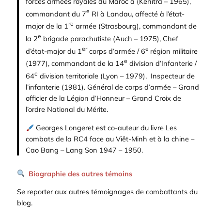
forces armées royales du Maroc à (Kénitra – 1965),
e
commandant du 7
RI à Landau, affecté à l’état-
re
major de la 1
armée (Strasbourg), commandant de
e
la 2
brigade parachutiste (Auch – 1975), Chef
er
e
d’état-major du 1
corps d’armée / 6
région militaire
e
(1977), commandant de la 14
division d’Infanterie /
e
64
division territoriale (Lyon – 1979), Inspecteur de
l’infanterie (1981). Général de corps d’armée – Grand
officier de la Légion d’Honneur – Grand Croix de
l’ordre National du Mérite.
Georges Longeret est co-auteur du livre
Les
combats de la RC4 face au Viêt-Minh et à la chine –
Cao Bang – Lang Son 1947 – 1950
.
Biographie
des autres témoins
Se reporter aux autres témoignages de combattants du
blog.